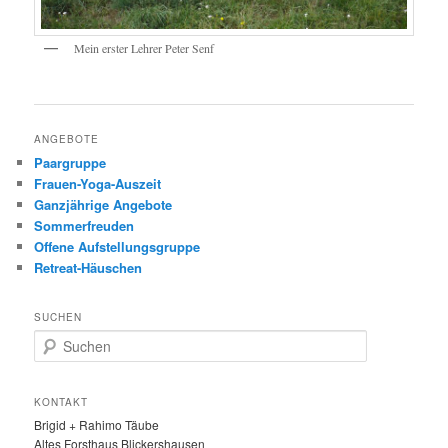
Mein erster Lehrer Peter Senf
ANGEBOTE
Paargruppe
Frauen-Yoga-Auszeit
Ganzjährige Angebote
Sommerfreuden
Offene Aufstellungsgruppe
Retreat-Häuschen
SUCHEN
S
u
c
h
KONTAKT
e
Brigid + Rahimo Täube
n
Altes Forsthaus Blickershausen