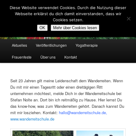
Zum
Altes Forsthaus Blickershausen
Diese Website verwendet Cookies. Durch die Nutzung dieser
primären
Such
Webseite erklärst du dich damit einverstanden, dass wir
Inhalt
Cookies setzen.
springen
Zentrum für Yoga, Therapie und
OK
Mehr über Cookies lesen
Matriarchale Heilkunst
Hauptmenü
Aktuelles
Veröffentlichungen
Yogatherapie
Frauenfeste
Über uns
Kontakt
Seit 23 Jahren gilt meine Leidenschaft dem Wanderreiten. Wenn
Du mit mir einen Tagesritt oder einen dreitägigen Ritt
unternehmen möchtest, melde Dich in der Wanderreitschule bei
Stefan Nolte an. Dort bin ich reitmäßig zu Hause. Hier lernst Du
das know-how, was zum Wanderreiten gehört. Danach kannst Du
mit mir losziehen. Kontakt:
hallo@wa
nderreitschule.de,
www.wanderreitschule.de